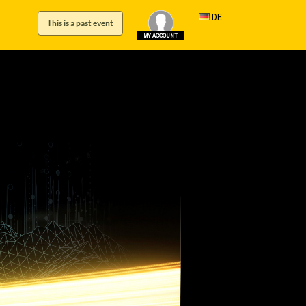
DE
This is a past event
MY ACCOUNT
Log In