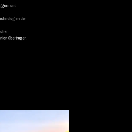
aggern und
Technologien der
schen.
anien übertragen.